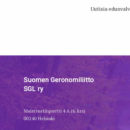
Uutisia edunvalv
Skip back to main navigation
Suomen Geronomiliitto
SGL ry
Maistraatinportti 4 A (6. krs)
00240 Helsinki