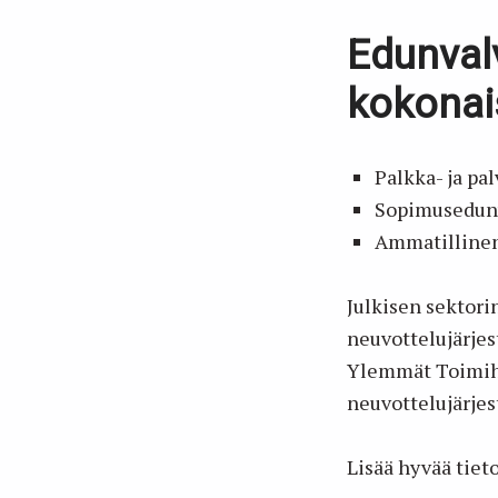
Edunval
kokonai
Palkka- ja p
Sopimusedun
Ammatillinen
Julkisen sektori
neuvottelujärjest
Ylemmät Toimihe
neuvottelujärjes
Lisää hyvää tiet