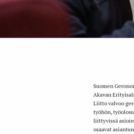
Suomen Geronomi
Akavan Erityisala
Liitto valvoo ge
työhön, työolos
liittyvissä asioi
osaavat asiantun