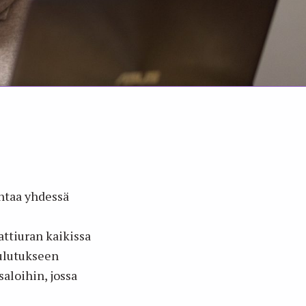
ntaa yhdessä
attiuran kaikissa
oulutukseen
saloihin, jossa