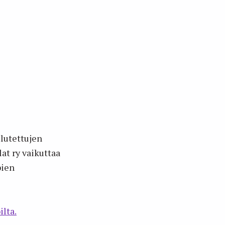
ulutettujen
at ry vaikuttaa
pien
ilta.