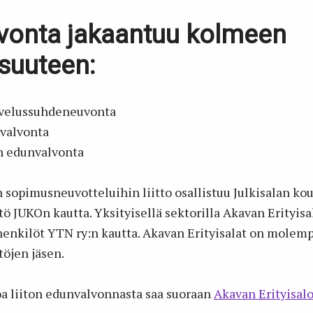
vonta jakaantuu kolmeen
suuteen:
alvelussuhdeneuvonta
valvonta
 edunvalvonta
n sopimusneuvotteluihin liitto osallistuu Julkisalan ko
ö JUKOn kautta. Yksityisellä sektorilla Akavan Erityisal
nkilöt YTN ry:n kautta. Akavan Erityisalat on molem
töjen jäsen.
oa liiton edunvalvonnasta saa suoraan
Akavan Erityisalo