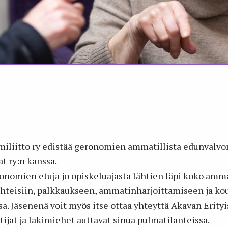
liitto ry edistää geronomien ammatillista edunvalvo
t ry:n kanssa.
ronomien etuja jo opiskeluajasta lähtien läpi koko amm
uhteisiin, palkkaukseen, ammatinharjoittamiseen ja k
ssa. Jäsenenä voit myös itse ottaa yhteyttä Akavan Erityi
tijat ja lakimiehet auttavat sinua pulmatilanteissa.