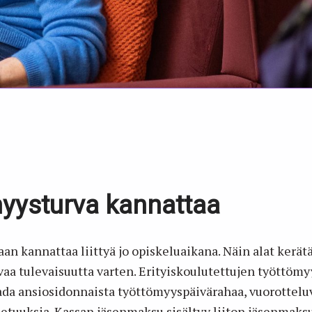
yysturva kannattaa
n kannattaa liittyä jo opiskeluaikana. Näin alat kerätä 
rvaa tulevaisuutta varten. Erityiskoulutettujen työttöm
ada ansiosidonnaista työttömyyspäivärahaa, vuorottel
 etuuksia. Kassan jäsenmaksu sisältyy liiton jäsenmaks