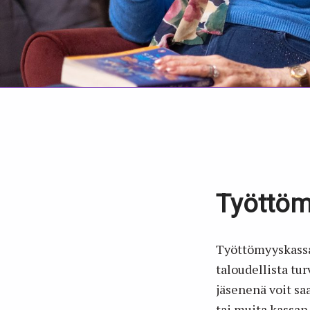
Työttöm
Työttömyyskassaa
taloudellista tu
jäsenenä voit sa
tai muita kassan