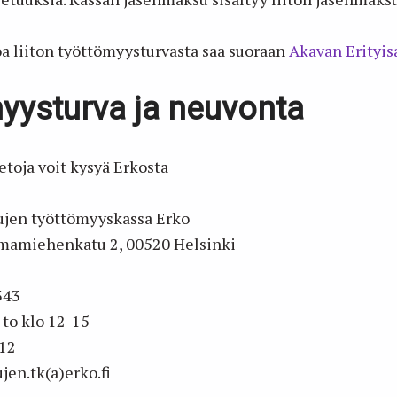
oa liiton työttömyysturvasta saa suoraan
Akavan Erityisa
yysturva ja neuvonta
etoja voit kysyä Erkosta
tujen työttömyyskassa Erko
emamiehenkatu 2, 00520 Helsinki
343
to klo 12-15
212
jen.tk(a)erko.fi