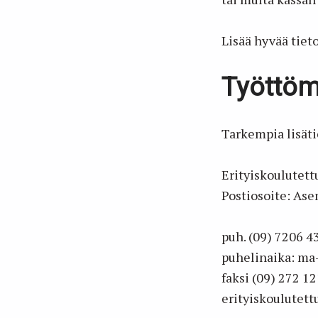
Lisää hyvää tiet
Työttöm
Tarkempia lisäti
Erityiskoulutet
Postiosoite: As
puh. (09) 7206 4
puhelinaika: ma-
faksi (09) 272 1
erityiskoulutettu