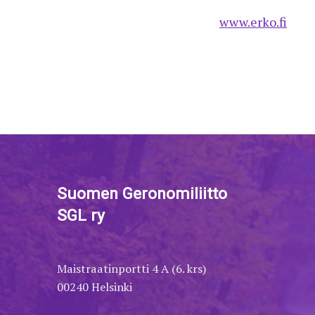
www.erko.fi
Skip back to main navigation
Suomen Geronomiliitto
SGL ry
Maistraatinportti 4 A (6. krs)
00240 Helsinki