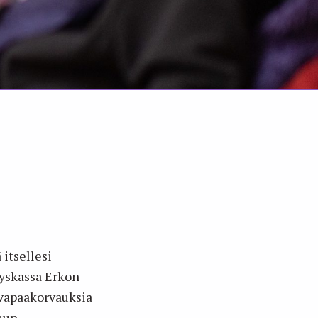
itsellesi
yyskassa Erkon
uvapaakorvauksia
uun.