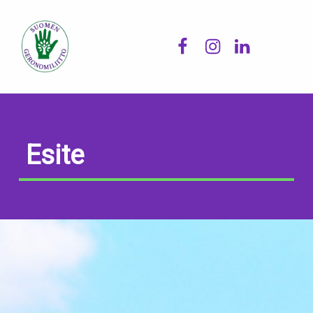
Facebook
Instagram
LinkedIn
Suomen Geronomiliitto
Esite